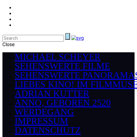
Close
MICHAEL SCHEYER
SEHENSWERTE FILME
SEHENSWERTE PANORAMA
LIEBES KINO! IM FILMMUS
ADRIAN KUTTER
ANNO, GEBOREN 2520
WERDEGANG
IMPRESSUM
DATENSCHUTZ